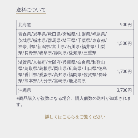
送料について
北海道
900円
青森県/岩手県/秋田県/宮城県/山形県/福島県/
茨城県/栃木県/群馬県/埼玉県/千葉県/東京都/
1,500円
神奈川県/新潟県/富山県/石川県/福井県/山梨
県/長野県/岐阜県/静岡県/愛知県/三重県
滋賀県/京都府/大阪府/兵庫県/奈良県/和歌山
県/鳥取県/島根県/岡山県/広島県/山口県/徳島
1,700円
県/香川県/愛媛県/高知県/福岡県/佐賀県/長崎
県/熊本県/大分県/宮崎県/鹿児島県
沖縄県
3,700円
※商品購入が複数になる場合、購入個数の送料が加算されま
す。
詳しくはこちらをご覧ください