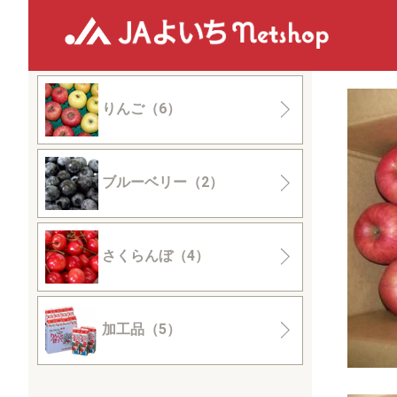
J
りんご（6）
ブルーベリー（2）
さくらんぼ（4）
加工品（5）