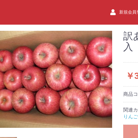
Aよいちネットショップ
新規会員
訳
入
￥3
商品
関連カ
りんご