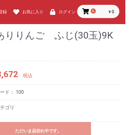
0
￥0
登録
お気に入り
ログイン
ありりんご ふじ(30玉)9K
,672
税込
コード：
100
テゴリ
ただいま品切れ中です。