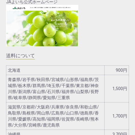
JAよいち公式ホームページ
送料について
北海道
900円
青森県/岩手県/秋田県/宮城県/山形県/福島県/茨
城県/栃木県/群馬県/埼玉県/千葉県/東京都/神奈
1,500円
川県/新潟県/富山県/石川県/福井県/山梨県/長野
県/岐阜県/静岡県/愛知県/三重県
滋賀県/京都府/大阪府/兵庫県/奈良県/和歌山県/
鳥取県/島根県/岡山県/広島県/山口県/徳島県/香
1,700円
川県/愛媛県/高知県/福岡県/佐賀県/長崎県/熊本
県/大分県/宮崎県/鹿児島県
沖縄県
3,700円